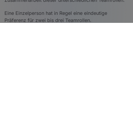
Zusammenarbeit dieser unterschiedlichen Teamrollen.
Eine Einzelperson hat in Regel eine eindeutige
Präferenz für zwei bis drei Teamrollen.
Wir setzen Belbin's Teamrollentheorie überwiegend in
Teamentwicklungen, aber auch zur
Führungskräfteentwicklung, ein.
Neben der Vorstellung der neun Teamrollen (Stärken,
zulässige Schwächen, Konfliktpotential) wird die
Teamrolle mittels eines kurzen Fragebogens ermittelt.
Es folgt im Regelfall eine Gruppenarbeit oder ein
offenes Gespräch über die Stärken, aber auch
mögliche Schwächen oder Konflikte Ihres Teams.
In den nachfolgenden Outdoor-Übungen haben die
Teilnehmern dann unter anderem Gelegenheit die
Teamrollentheorie anzuwenden.