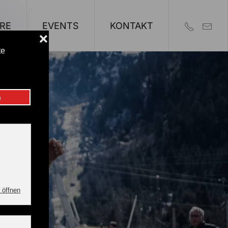
RE
EVENTS
KONTAKT